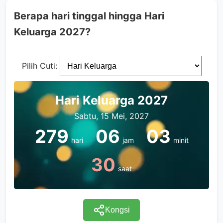
Berapa hari tinggal hingga Hari
Keluarga 2027?
Pilih Cuti:
Hari Keluarga 2027
Sabtu, 15 Mei, 2027
279
06
03
hari
jam
minit
30
saat
Kongsi