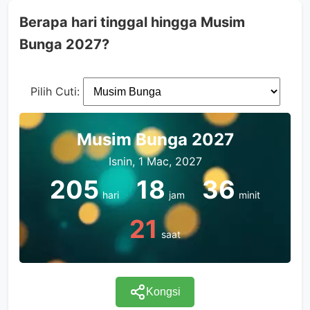
Berapa hari tinggal hingga Musim
Bunga 2027?
Pilih Cuti:
Musim Bunga 2027
Isnin, 1 Mac, 2027
205
18
36
hari
jam
minit
21
saat
Kongsi