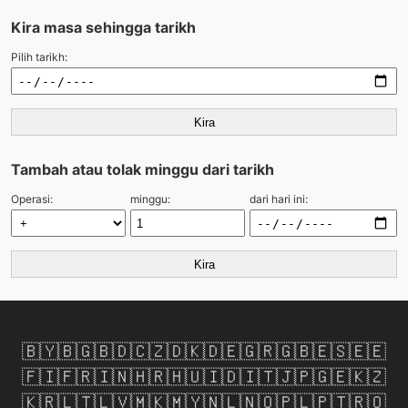
Kira masa sehingga tarikh
Pilih tarikh:
Kira
Tambah atau tolak minggu dari tarikh
Operasi:
minggu:
dari hari ini:
Kira
🇧🇾
🇧🇬
🇧🇩
🇨🇿
🇩🇰
🇩🇪
🇬🇷
🇬🇧
🇪🇸
🇪🇪
🇫🇮
🇫🇷
🇮🇳
🇭🇷
🇭🇺
🇮🇩
🇮🇹
🇯🇵
🇬🇪
🇰🇿
🇰🇷
🇱🇹
🇱🇻
🇲🇰
🇲🇾
🇳🇱
🇳🇴
🇵🇱
🇵🇹
🇷🇴